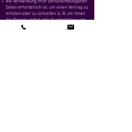
die Verwendung Ihrer personenbezogenen
Daten erforderlich ist, um einen Vertrag zu
erfüllen oder zu schließen (z. B. um Ihnen
die Dienste selbst oder Kundenbetreuung
bzw. technischen Support bereitzustellen);
die Verwendung Ihrer personenbezogenen
Daten notwendig ist, um entsprechenden
rechtlichen oder behördlichen
Verpflichtungen nachzukommen, oder
die Verwendung Ihrer personenbezogenen
Daten notwendig ist, um unsere
berechtigten geschäftlichen Interessen zu
unterstützen (unter der Maßgabe, dass
dies jederzeit in einer Weise erfolgt, die
verhältnismäßig ist und Ihre
Datenschutzrechte respektiert).
Als EU-Ansässiger können Sie:
eine Bestätigung darüber verlangen, ob
personenbezogene Daten verarbeitet
werden, die Sie betreffen, oder nicht, und
Zugriff auf Ihre gespeicherten